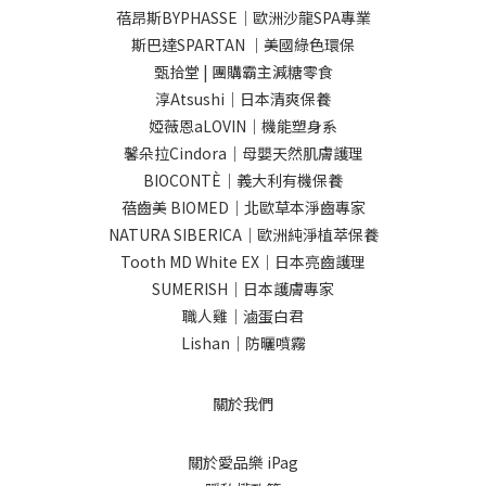
蓓昂斯BYPHASSE｜歐洲沙龍SPA專業
斯巴達SPARTAN ｜美國綠色環保
甄拾堂 | 團購霸主減糖零食
淳Atsushi｜日本清爽保養
婭薇恩aLOVIN｜機能塑身系
馨朵拉Cindora｜母嬰天然肌膚護理
BIOCONTÈ｜義大利有機保養
蓓齒美 BIOMED｜北歐草本淨齒專家
NATURA SIBERICA｜歐洲純淨植萃保養
Tooth MD White EX｜日本亮齒護理
SUMERISH｜日本護膚專家
職人雞｜滷蛋白君
Lishan｜防曬噴霧
關於我們
關於愛品樂 iPag