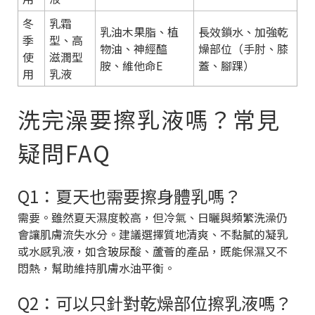
冬
乳霜
乳油木果脂、植
長效鎖水、加強乾
季
型、高
物油、神經醯
燥部位（手肘、膝
使
滋潤型
胺、維他命E
蓋、腳踝）
用
乳液
洗完澡要擦乳液嗎？常見
疑問FAQ
Q1：夏天也需要擦身體乳嗎？
需要。雖然夏天濕度較高，但冷氣、日曬與頻繁洗澡仍
會讓肌膚流失水分。建議選擇質地清爽、不黏膩的凝乳
或水感乳液，如含玻尿酸、蘆薈的產品，既能保濕又不
悶熱，幫助維持肌膚水油平衡。
Q2：可以只針對乾燥部位擦乳液嗎？