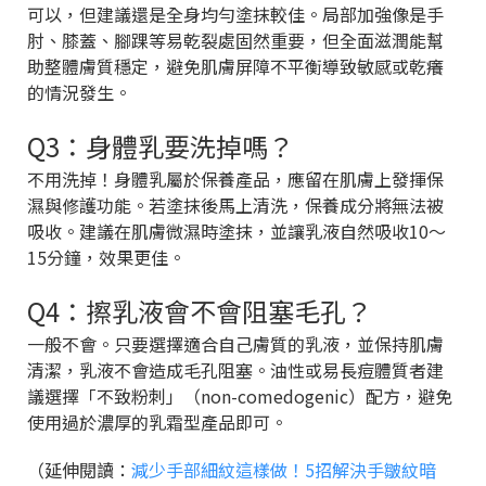
可以，但建議還是全身均勻塗抹較佳。局部加強像是手
肘、膝蓋、腳踝等易乾裂處固然重要，但全面滋潤能幫
助整體膚質穩定，避免肌膚屏障不平衡導致敏感或乾癢
的情況發生。
Q3：身體乳要洗掉嗎？
不用洗掉！身體乳屬於保養產品，應留在肌膚上發揮保
濕與修護功能。若塗抹後馬上清洗，保養成分將無法被
吸收。建議在肌膚微濕時塗抹，並讓乳液自然吸收10～
15分鐘，效果更佳。
Q4：擦乳液會不會阻塞毛孔？
一般不會。只要選擇適合自己膚質的乳液，並保持肌膚
清潔，乳液不會造成毛孔阻塞。油性或易長痘體質者建
議選擇「不致粉刺」（non-comedogenic）配方，避免
使用過於濃厚的乳霜型產品即可。
（延伸閱讀：
減少手部細紋這樣做！5招解決手皺紋暗