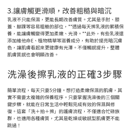
3.讓膚觸更滑順，改善粗糙與暗沉
乳液不只能保濕，更能長期改善膚質。尤其是手肘、膝
蓋、腳踝等容易粗糙的部位，**透過每天擦乳液的累積保
養，能讓膚觸變得更加柔嫩、光滑。**此外，有些乳液還
添加維他命E、植物精華等滋養成分，有助於提亮暗沉膚
色，讓肌膚看起來更健康有光澤。不僅觸感提升，整體
肌膚質感也會明顯改善。
洗澡後擦乳液的正確3步驟
簡單流程，每天只要5分鐘。想打造柔嫩保濕的肌膚，其
實不需要太複雜的保養程序。只要掌握洗澡後的三個關
鍵步驟，就能在日常生活中輕鬆完成有效的保濕與修
復。這套「洗＋拍＋擦」的護膚流程，不僅適合忙碌族
群，也適用各種膚質，尤其是乾燥或敏感型肌膚更不能
跳過！