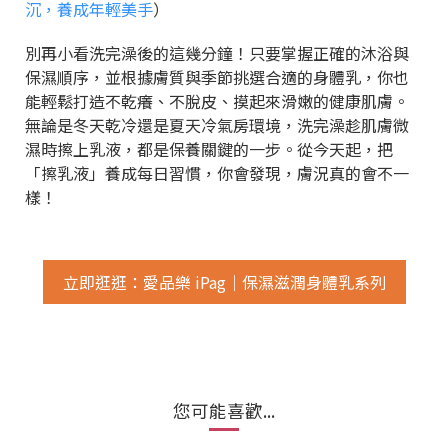
沉，養成年輕美手
）
別再小看洗完澡後的這幾分鐘！只要掌握正確的沐浴與
保濕順序，並根據膚質與季節挑選合適的身體乳，你也
能輕鬆打造不乾癢、不脫皮、摸起來滑嫩的健康肌膚。
無論是冬天乾冷還是夏天冷氣房環境，洗完澡趁肌膚微
濕時擦上乳液，都是保養關鍵的一步。從今天起，把
「擦乳液」養成每日習慣，你會發現，膚況真的會不一
樣！
立即逛逛：愛品樂 iPag｜保濕滋潤身體乳系列
您可能喜歡...