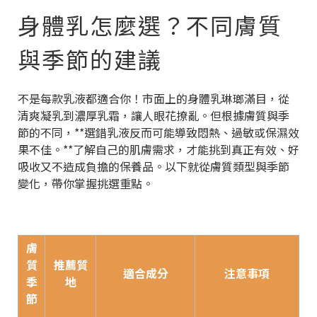
身體乳怎麼選？不同膚質
與季節的建議
不是每款乳液都適合你！市面上的身體乳琳瑯滿目，從
清爽凝乳到濃厚乳霜，讓人眼花撩亂。但根據膚質與季
節的不同，**選錯乳液反而可能導致悶熱、過敏或保濕效
果不佳。**了解自己的肌膚需求，才能挑到真正有效、好
吸收又不造成負擔的保養品。以下就從膚質類型與季節
變化，帶你掌握挑選重點。
膚
質
推薦質
適合成分
注意事項
季
地
節