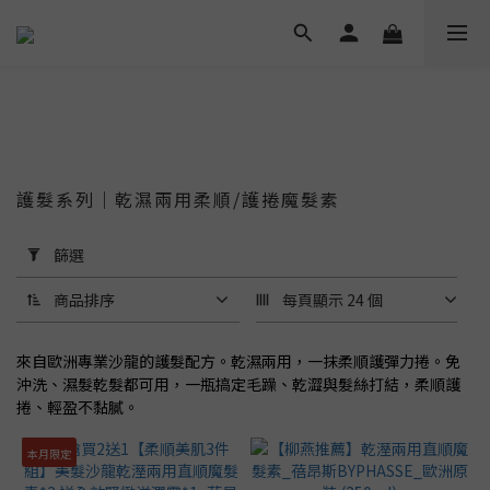
護髮系列｜乾濕兩用柔順/護捲魔髮素
套
篩選
用
篩
商品排序
每頁顯示 24 個
選
(0/20)
來自歐洲專業沙龍的護髮配方。乾濕兩用，一抹柔順護彈力捲。免
價格
沖洗、濕髮乾髮都可用，一瓶搞定毛躁、乾澀與髮絲打結，柔順護
(NT$)
捲、輕盈不黏膩。
本月限定
~