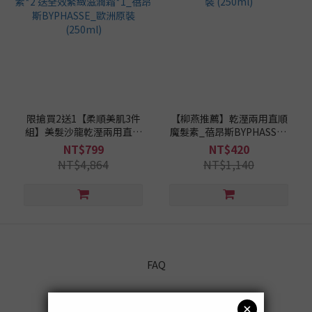
品
牌
蓓昂斯
BYPHASSE
限搶買2送1【柔順美肌3件
【柳燕推薦】乾溼兩用直順
(2)
組】美髮沙龍乾溼兩用直順
魔髮素_蓓昂斯BYPHASSE_
魔髮素*2 送全效緊緻滋潤霜
歐洲原裝 (250ml)
NT$799
NT$420
*1_蓓昂斯BYPHASSE_歐洲
NT$4,864
NT$1,140
原裝 (250ml)
FAQ
會員登入