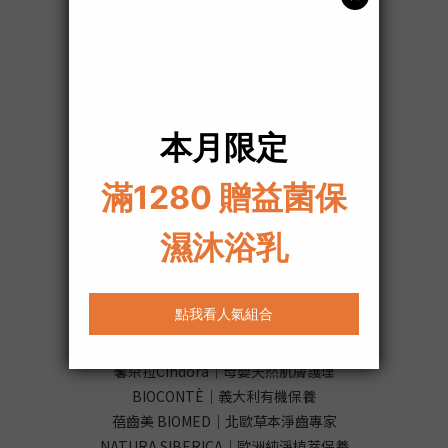
訂單查詢
運送政策
服務條款
會員問題
防詐騙宣導
退換貨政策
推薦品牌
蓓昂斯BYPHASSE｜歐洲沙龍SPA專業
斯巴達SPARTAN ｜美國綠色環保
甄拾堂 | 團購霸主減糖零食
淳Atsushi｜日本清爽保養
婭薇恩aLOVIN｜機能塑身系
馨朵拉Cindora｜母嬰天然肌膚護理
BIOCONTÈ｜義大利有機保養
蓓齒美 BIOMED｜北歐草本淨齒專家
NATURA SIBERICA｜歐洲純淨植萃保養