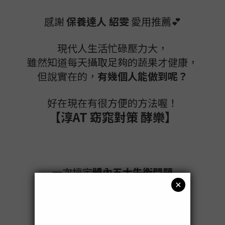
感謝
保養達人 紹雯
愛用推薦💕
現代人生活忙碌壓力大，
雖然知道每天攝取足夠的蔬果才健康，
但說實在的，
有幾個人能做到呢？
好在現在有很方便的方法喔！
【淳AT 窈窕對策 酵樂】
一次搞定
體內五大失衡問題
除此之外還有
北海道山葵葉精華
幫助
消卡窈窕🔥
以及
大溪地諾麗果酵素