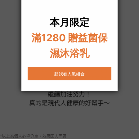
體內乾淨，
肌膚更美麗！
對現代人來說十分方便呢！
每天只要1粒，擔心的問題都能改善
再搭配每日的運動，
體態、膚況
很快就回少女時代了！
（有人看得出來我生過小孩了嗎？）
繼續加油努力！
真的是現代人健康的好幫手～
*以上為個人心得分享，效果因人而異