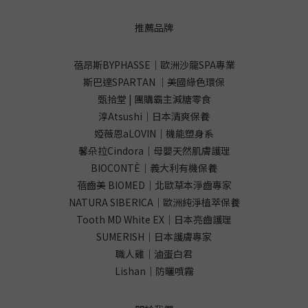
推薦品牌
蓓昂斯BYPHASSE｜歐洲沙龍SPA專業
斯巴達SPARTAN ｜美國綠色環保
甄拾堂 | 團購霸主減糖零食
淳Atsushi｜日本清爽保養
婭薇恩aLOVIN｜機能塑身系
馨朵拉Cindora｜母嬰天然肌膚護理
BIOCONTÈ｜義大利有機保養
蓓齒美 BIOMED｜北歐草本淨齒專家
NATURA SIBERICA｜歐洲純淨植萃保養
Tooth MD White EX｜日本亮齒護理
SUMERISH｜日本護膚專家
職人雞｜滷蛋白君
Lishan｜防曬噴霧