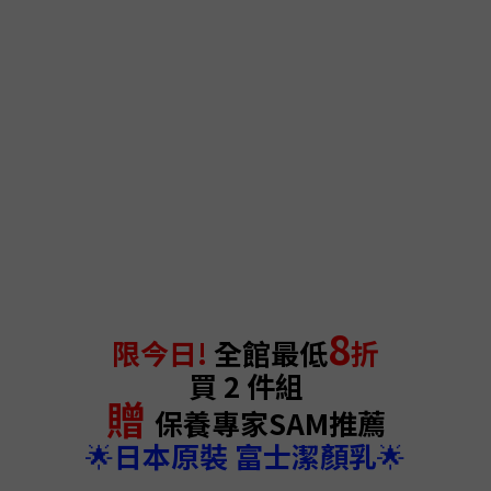
Image Title
8
限今日!
全館最低
折
買 2 件組
贈
保養專家SAM推薦
🌟
日本原裝 富士潔顏乳
🌟