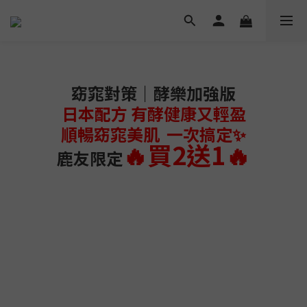
窈窕對策｜酵樂加強版
日本配方 有酵健康又輕盈
順暢窈窕美肌 一次搞定✨
🔥買2送1🔥
鹿友限定