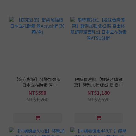
【窈窕對策】酵樂加強版
限時買2送1【姐妹合購優
日本立花酵素 淳
惠】酵樂加強版x2 贈 富士
Atsushi®(30顆/盒)
軽肌舒壓潔面乳x1 日本立
NT$590
NT$1,180
花酵素 淳ATSUSHI®
NT$1,260
NT$2,520