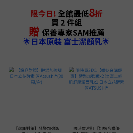
8
限今日!
全館最低
折
買 2 件組
贈
保養專家SAM推薦
🌟
日本原裝 富士潔顏乳
🌟
【窈窕對策】酵樂加強版
限時買2送1【姐妹合購優