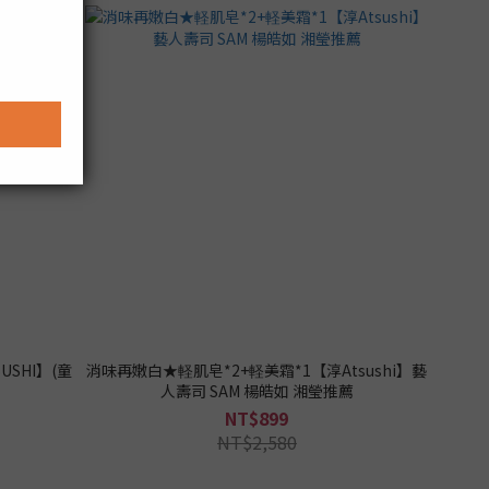
SHI】(童
消味再嫩白★軽肌皂*2+軽美霜*1【淳Atsushi】藝
人壽司 SAM 楊皓如 湘瑩推薦
NT$899
NT$2,580