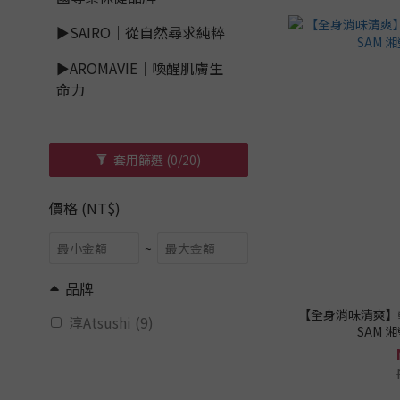
►SAIRO｜從自然尋求純粹
►AROMAVIE｜喚醒肌膚生
命力
套用篩選
(0/20)
價格 (NT$)
~
品牌
【全身消味清爽】軽
淳Atsushi (9)
SAM 湘