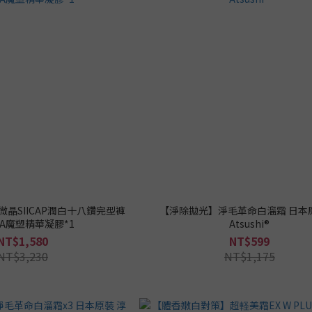
晶SIICAP潤白十八鑽完型褲
【淨除拋光】淨毛革命白溜霜 日本
CLA魔塑精華凝膠*1
Atsushi®
NT$1,580
NT$599
NT$3,230
NT$1,175