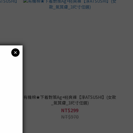
SHI】(女
有機棉★下着對策Ag+軽爽褲【淳ATSUSHI】(女款
_氣質膚_3尺寸任選)
NT$299
NT$970