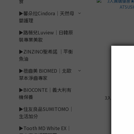
食
►馨朵拉Cindora｜天然母
嬰護理
►路薇兒Luview｜日韓原
裝專業美妝
►ZINZINO聖希諾 ｜平衡
魚油
►蓓齒美 BIOMED｜北歐
草本淨齒專家
►BIOCONTE｜義大利有
機保養
3入團購優惠★超
ATSUS
►住友良品SUMITOMO｜
生活加分
►Tooth MD White EX｜