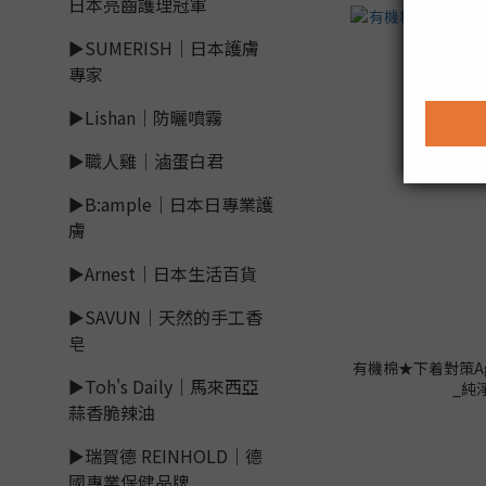
日本亮齒護理冠軍
►SUMERISH｜日本護膚
專家
►Lishan｜防曬噴霧
►職人雞｜滷蛋白君
►B:ample｜日本日專業護
膚
►Arnest｜日本生活百貨
►SAVUN｜天然的手工香
皂
有機棉★下着對策Ag
►Toh's Daily｜馬來西亞
_純
蒜香脆辣油
►瑞賀德 REINHOLD｜德
國專業保健品牌