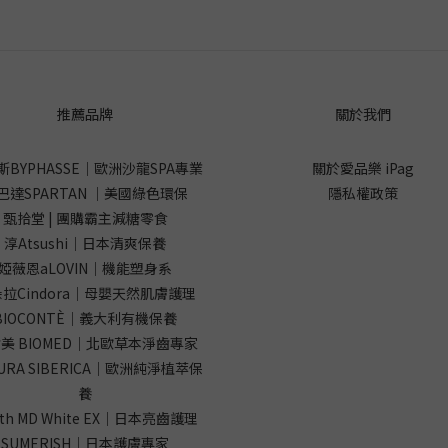
推薦品牌
關於我們
斯BYPHASSE｜歐洲沙龍SPA專業
關於愛品樂 iPag
巴達SPARTAN ｜美國綠色環保
隱私權政策
甄拾堂 | 團購霸主減糖零食
淳Atsushi｜日本清爽保養
婭薇恩aLOVIN｜機能塑身系
拉Cindora｜母嬰天然肌膚護理
BIOCONTÈ｜義大利有機保養
美 BIOMED｜北歐草本淨齒專家
URA SIBERICA｜歐洲純淨植萃保
養
oth MD White EX｜日本亮齒護理
SUMERISH｜日本護膚專家