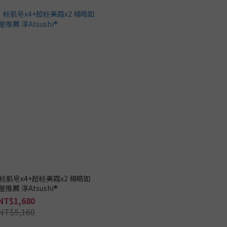
肌皂x4+超軽美霜x2 楊皓如
瑩推薦 淳Atsushi®
NT$1,680
NT$5,160