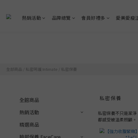
熱銷活動
品牌總覽
會員好禮多
愛美愛瘦
全部商品
/
私密呵護 Intimate
/
私密保養
私密保養
全館商品
熱銷活動
私密保養不只是潔淨
都感受被溫柔照顧。
精選商品
臉部保養 FaceCare