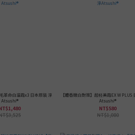
革命白溜霜x3 日本原裝 淳
【體香嫩白對策】超軽美霜EX W PLUS 
Atsushi®
Atsushi®
NT$1,480
NT$580
NT$3,525
NT$1,080