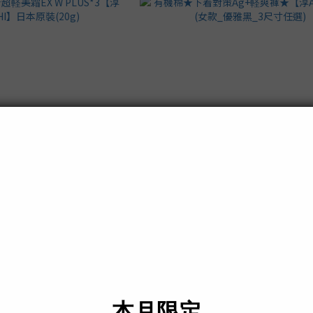
軽美霜EX W PLUS*3【淳
有機棉★下着對策Ag+軽爽褲★【淳ATSU
HI】日本原裝(20g)
款_優雅黑_3尺寸任選)
NT$1,599
NT$299
NT$3,240
NT$970