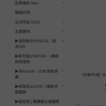
型男專區 Men
開運好物
生活用品 Daily
主題選物
►蓓昂斯BYPHASSE｜歐
洲SPA
►斯巴達SPARTAN ｜美國
綠色環保
►淳Atsushi｜日本清爽保
【合購3件組】淨毛
養
►婭薇恩aLOVIN｜機能快
塑服飾
►甄拾堂 | 團購霸主減糖零