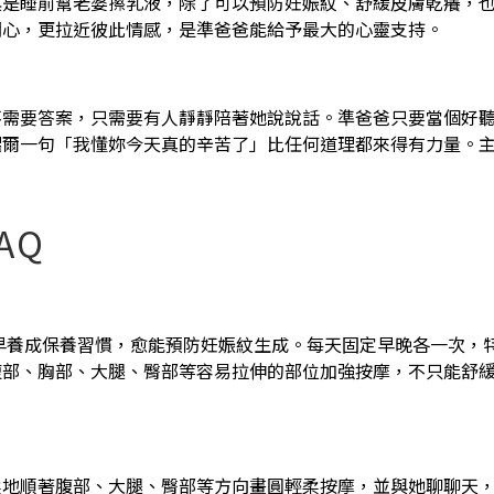
其是睡前幫老婆擦乳液，除了可以預防妊娠紋、舒緩皮膚乾癢，
關心，更拉近彼此情感，是準爸爸能給予最大的心靈支持。
不需要答案，只需要有人靜靜陪著她說說話。準爸爸只要當個好
偶爾一句「我懂妳今天真的辛苦了」比任何道理都來得有力量。
AQ
愈早養成保養習慣，愈能預防妊娠紋生成。每天固定早晚各一次，
腹部、胸部、大腿、臀部等容易拉伸的部位加強按摩，不只能舒
柔地順著腹部、大腿、臀部等方向畫圓輕柔按摩，並與她聊聊天