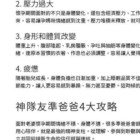
2. 壓力過大
懷孕期間面對的不只是身體變化，還包含經濟壓力、工
來，容易讓孕媽咪情緒感到沈重。壓力堆積未釋放，就
3. 身形和體質改變
體重上升、腹部隆起、乳房腫脹、孕吐與抽筋等身體變
緒，連原本習慣的衣著、作息也必須調整，容易讓人覺
4. 疲憊
隨著胎兒成長，身體負擔也日漸加重，加上睡眠品質不
節能力，讓人更容易感到暴躁、無力甚至憂鬱。這時候
神隊友準爸爸4大攻略
面對老婆懷孕期間情緒不穩、身體不適，很多準爸爸會
用心陪伴，就是最強的精神支柱。從理解、參與到聆聽
立共同迎接新生命的信任感與連結。