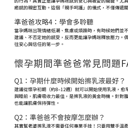
的行為，其實正是讓孕媽咪感到安心與被愛的關鍵。尤
癒感的親密互動。這個「親手呵護」的儀式，不僅傳遞
準爸爸攻略4：學會多聆聽
當孕媽咪出現情緒低潮、焦慮或煩躁時，有時候她們並
建議、不否定她的感受，反而更能讓孕媽咪釋放壓力。
往安心與信任的第一步。
懷孕期間準爸爸常見問題F
Q1：孕期什麼時候開始擦乳液最好？
建議從懷孕初期（約8–12週）就可以開始使用乳液，
與睡前，肌膚吸收力最佳，是擦乳液的黃金時機。針對
也能讓肌膚保持彈性。
Q2：準爸爸不會按摩怎麼辦？
其實幫老婆擦乳液不需要任何專業手技！只要用雙手溫