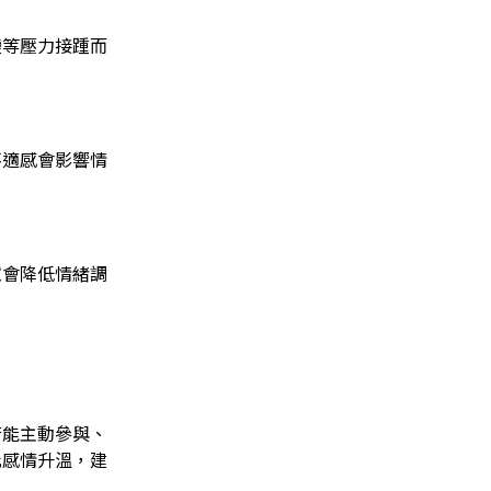
變等壓力接踵而
不適感會影響情
憊會降低情緒調
。
若能主動參與、
此感情升溫，建