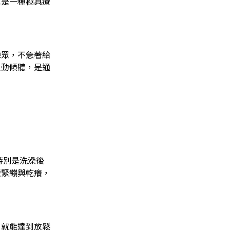
也是一種極具療
聽眾，不急著給
主動傾聽，是通
特別是洗澡後
緩緊繃與乾癢，
，就能達到放鬆