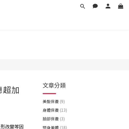
文章分類
聽超加
美髮保養
(9)
身體保養
(13)
臉部保養
(3)
身形改變等因
塑身美體
(18)