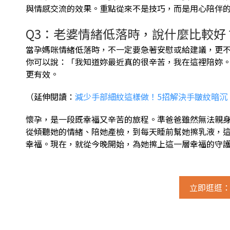
與情感交流的效果。重點從來不是技巧，而是用心陪伴
Q3：老婆情緒低落時，說什麼比較好
當孕媽咪情緒低落時，不一定要急著安慰或給建議，更
你可以說：「我知道妳最近真的很辛苦，我在這裡陪妳
更有效。
（延伸閱讀：
減少手部細紋這樣做！5招解決手皺紋暗沉
懷孕，是一段既幸福又辛苦的旅程。準爸爸雖然無法親
從傾聽她的情緒、陪她產檢，到每天睡前幫她擦乳液，
幸福。現在，就從今晚開始，為她擦上這一層幸福的守
立即逛逛：