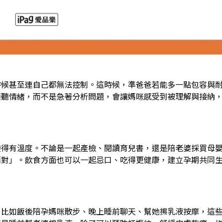
時候甚至連自己都無法控制。這時候，準爸爸若能多一點包容與
傾聽情緒，而不是急著分析問題，會讓媽咪感受到被理解與接納
變得有溫度。不論是一起產檢、閱讀育兒書，還是陪老婆採買母
面對」。飲食方面也可以一起忌口、吃得更健康，建立孕期共同
。比如飯後陪孕媽咪散步、晚上睡前聊天、幫她擦乳液按摩，這