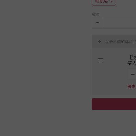
軽肌皂*2
數量
以優惠價加購商
【
雙入
優惠價