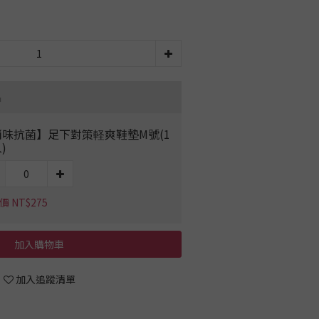
品
消味抗菌】足下對策軽爽鞋墊M號(1
)
 NT$275
加入購物車
加入追蹤清單