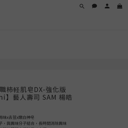
職柿軽肌皂DX-強化版
shi】藝人壽司 SAM 楊皓
消味x去荳x嫩白神皂
因子，與異味分子結合，長時間消除異味