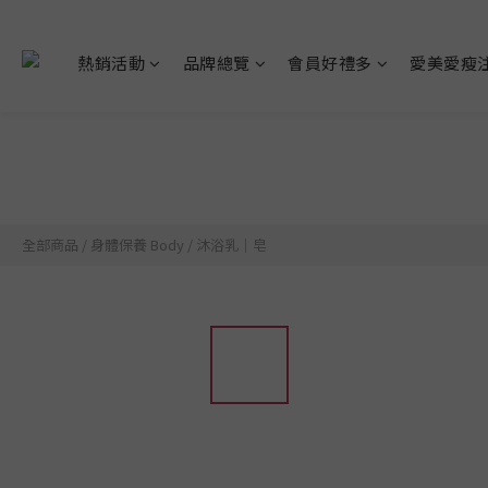
熱銷活動
品牌總覽
會員好禮多
愛美愛瘦
全部商品
/
身體保養 Body
/
沐浴乳｜皂