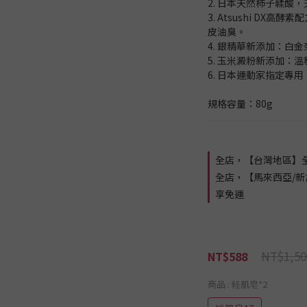
2. 日本天然柿子鞣酸
3. Atsushi D
皮油臭。
4. 銀精華新添加：白
5. 玉米澱粉新添加：
6. 日本運動家指定專用
規格容量：80g
全店，【台灣地區】全
全店，【馬來西亞/新
享免運
NT$1,50
NT$588
商品
: 軽肌皂*2