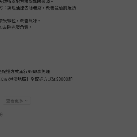
，天然植萃配方根除異味來源。
X高酵素配方：調理油脂去除老廢，改善荳油肌及頭
金奈米微粒，改善氣味。
溫和去除老廢角質。
配送方式滿$799即享免運
加坡/港澳地區】全配送方式滿$3000即
查看更多
0