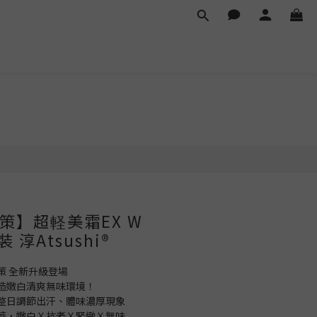
策】超軽美霜EX W
 淳Atsushi®
策 全新升級登場
打造嫩白清爽無味環境！
，整日調節出汗、體味濃厚現象
精華，嫩白Ｘ抗老Ｘ緊緻Ｘ無味