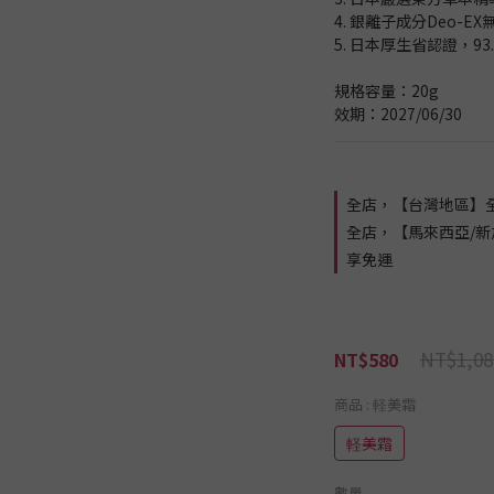
4. 銀離子成分Deo-
5. 日本厚生省認證，9
規格容量：20g
效期：2027/06/30
全店，【台灣地區】全
全店，【馬來西亞/新
享免運
NT$1,08
NT$580
商品
: 軽美霜
軽美霜
數量