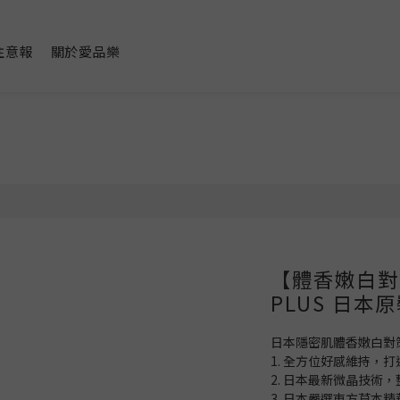
注意報
關於愛品樂
【體香嫩白對
PLUS 日本原裝
日本隱密肌體香嫩白對
1. 全方位好感維持，
2. 日本最新微晶技術
3. 日本嚴選東方草本