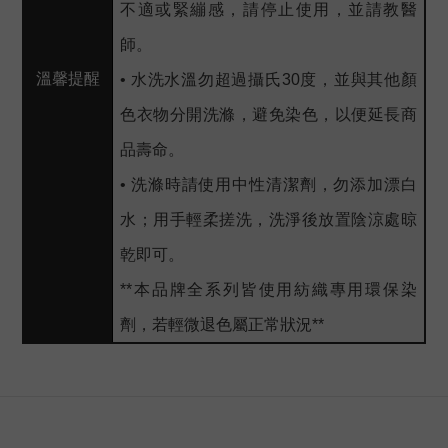
不適或緊繃感，請停止使用，並請教醫
師。
溫馨提醒
• 水洗水溫勿超過攝氏30度，並與其他顏
色衣物分開洗滌，避免染色，以便延長商
品壽命。
• 洗滌時請使用中性清潔劑，勿添加漂白
水；用手輕柔搓洗，洗淨後放置陰涼處晾
乾即可。
**本品牌全系列皆使用紡織專用環保染
劑，若輕微退色屬正常狀況**