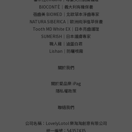
BIOCONTÈ｜義大利有機保養
蓓齒美 BIOMED｜北歐草本淨齒專家
NATURA SIBERICA｜歐洲純淨植萃保養
Tooth MD White EX｜日本亮齒護理
SUMERISH｜日本護膚專家
職人雞｜滷蛋白君
Lishan｜防曬噴霧
關於我們
關於愛品樂 iPag
隱私權政策
聯絡我們
公司名稱：LovelyLotol 樂淘淘創意有限公司
統一編號：54357435