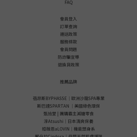
FAQ
會員登入
訂單查詢
運送政策
服務條款
會員問題
防詐騙宣導
退換貨政策
推薦品牌
蓓昂斯BYPHASSE｜歐洲沙龍SPA專業
斯巴達SPARTAN ｜美國綠色環保
甄拾堂 | 團購霸主減糖零食
淳Atsushi｜日本清爽保養
婭薇恩aLOVIN｜機能塑身系
馨朵拉Cindora｜母嬰天然肌膚護理