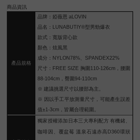
商品資訊
品牌：婭薇恩 aLOVIN
品名：LUNABUTIY®型男勁爆衣
款式：寬版背心款
顏色：炫風黑
成分：NYLON78%、SPANDEX22%
產品規格
尺寸：FREE SIZE 胸圍110-126cm，腰圍
88-104cm，臀圍94-110cm
※ 建議挑選尺寸以腰部為主。
※ 因以手工平放測量尺寸，可能產生誤差
值±1-3cm，皆屬合理範圍。
獨家授權添加日本三大專利配方 有機鍺、
咖啡因、覆盆莓 溫泉石遠赤高D360環狀