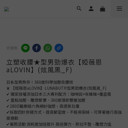
分享到
立塑收腰★型男勁爆衣【婭薇恩
aLOVIN】(炫風黑_F)
日系型男熱夯！360度科學加壓收腰術
♛ 【婭薇恩aLOVIN】LUNABUTIY型男勁爆衣(炫風黑_F)
✔ 獨家授權添加日本三大專利配方：咖啡因+有機鍺+覆盆莓 
✔ 重點加壓、雕塑緊實、360度環狀雙層加壓 
✔280D醫療級六角網紗強塑，高透氣包覆 
✔採取四針併縫方式，提高緊密度，不輕易裂掉，可穿著進行高強
度運動 
✔著用活動 消耗度加倍提升 高倍彈力、耐拉平整、雕塑力佳 