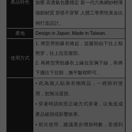
產品特色
加壓 高透氣包覆穩定 新一代六角網紗輕薄
強韌材質 穿搭不穿幫 人體工學男性黃金比
例打造設計。
產地
Design in Japan. Made in Taiwan.
1. 將型男勁爆衣捲起，從腿部由下往上順
勢穿，往上拉至腹部。
使用方式
2. 再將型男勁爆衣上緣拉至胸下線，再將
下擺往下拉順，撫平皺褶即可。
• 此為個人貼身衣物商品，一經拆封使
用，恕無法退貨。
• 穿著時請依照正確方式穿著，以免造成
產品破損或影響效果。
• 初次使用，建議逐步增加時數，若感到