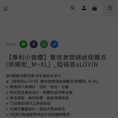
分享到
【專利小蠻腰】雙效激塑鍺繎緹雕衣
(綁繩款_M~XL) _婭薇恩aLOVIN
高D雙層加壓完美 日本鍺繎系消卡
♛【婭薇恩aLOVIN】雙效激塑鍺繎緹雕衣(綁繩款_M~XL)
✔ 專業級六角網紗，透氣、塑型、包覆
✔ 歐式宮廷蕾絲設計，華麗性感完美呈現
✔ 美背補整、兩側收腰、緞面美胸造波
✔ 72道老師傅手工車縫技術
✔ 可調式雙層設計，階段式塑身概念
✔ X型高D推脂提臀帶設計減低翻捲機率