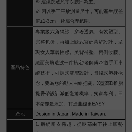
※ 建議挑選尺寸以腰部為主。
※ 因以手工平放測量尺寸，可能產生誤差
值±1-3cm，皆屬合理範圍。
專業級六角網紗，穿著透氣、有效塑型、
完整包覆，再加上歐式宮廷蕾絲設計，呈
現女人華麗性感。美背補整、兩側收腰、
緞面美胸造波一件搞定!老師傅72道手工車
產品特色
縫技術，可調式雙層設計，階段式塑身概
念，要為您的動人曲線把關。X型高D推脂
提臀帶設計減低翻捲機率，獨家專利，日
本鍺能量添加。打造曲線更EASY
產地
Design in Japan. Made in Taiwan.
1. 將緹雕衣捲起，從腿部由下往上順勢