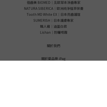
蓓齒美 BIOMED｜北歐草本淨齒專家
NATURA SIBERICA｜歐洲純淨植萃保養
Tooth MD White EX｜日本亮齒護理
SUMERISH｜日本護膚專家
職人雞｜滷蛋白君
Lishan｜防曬噴霧
關於我們
關於愛品樂 iPag
隱私權政策
聯絡我們
公司名稱：LovelyLotol 樂淘淘創意有限公司
統一編號：54357435
客服信箱：
service@ipag.com.tw