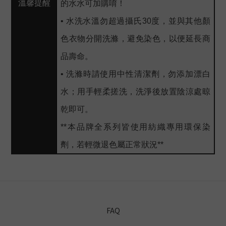
溫馨提醒
的水水可加購唷！
• 水洗水溫勿超過攝氏30度，並與其他顏
色衣物分開洗滌，避免染色，以便延長商
品壽命。
• 洗滌時請使用中性清潔劑，勿添加漂白
水；用手輕柔搓洗，洗淨後放置陰涼處晾
乾即可。
**本品牌全系列皆使用紡織專用環保染
劑，若輕微退色屬正常狀況**
FAQ