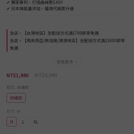
✔ 獨家專利，打造曲線更EASY
✔ 日本鍺能量添加，循環代謝更升級
全店，【台灣地區】全配送方式滿$799即享免運
全店，【馬來西亞/新加坡/港澳地區】全配送方式滿$3000即享
免運
查看更多
NT$3,340
NT$1,980
款式
: 綁繩款
綁繩款
尺寸
: M
M
L
XL