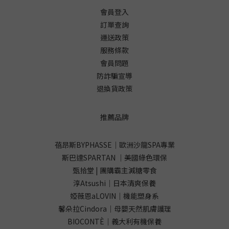
會員登入
訂單查詢
運送政策
服務條款
會員問題
防詐騙宣導
退換貨政策
推薦品牌
蓓昂斯BYPHASSE｜歐洲沙龍SPA專業
斯巴達SPARTAN ｜美國綠色環保
甄拾堂 | 團購霸主減糖零食
淳Atsushi｜日本清爽保養
婭薇恩aLOVIN｜機能塑身系
馨朵拉Cindora｜母嬰天然肌膚護理
BIOCONTÈ｜義大利有機保養