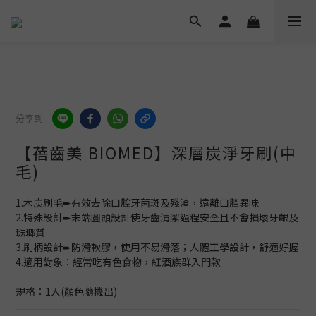
分享到
【蓓齒美 BIOMED】深層炭淨牙刷(中
毛)
1.木炭刷毛➨有效去除口腔牙菌斑及殘渣，遠離口腔異味
2.特殊設計➨末端圓頭設計使牙齒清潔過程安全且不會損壞牙齦及
琺瑯質
3.刷柄設計➨防滑軟膠，使用不易滑落；人體工學設計，舒適好握
4.適用對象：經常吃有色食物，紅酒族群入門款
規格：1入(顏色隨機出)