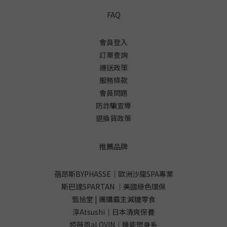
FAQ
會員登入
訂單查詢
運送政策
服務條款
會員問題
防詐騙宣導
退換貨政策
推薦品牌
蓓昂斯BYPHASSE｜歐洲沙龍SPA專業
斯巴達SPARTAN ｜美國綠色環保
甄拾堂 | 團購霸主減糖零食
淳Atsushi｜日本清爽保養
婭薇恩aLOVIN｜機能塑身系