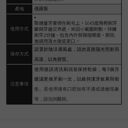
產地
俄羅斯
取適量牙膏擠在刷毛上。以45度角輕刷牙
齦與牙齒交界處，來回小範圍刷動。持續
使用方式
刷牙2分鐘，包含內外側與咀嚼面。刷完
後請用清水徹底漱口。
請置於陰涼通風處，請勿直接陽光照射與
保存方式
高溫，以免變質。
使用後請清洗刷頭並保持乾燥，每3個月
建議更換牙刷一次，以維持潔牙效果與衛
注意事項
生
。若使用後有口腔如有不適或過敏現象
等，請洽詢醫師。