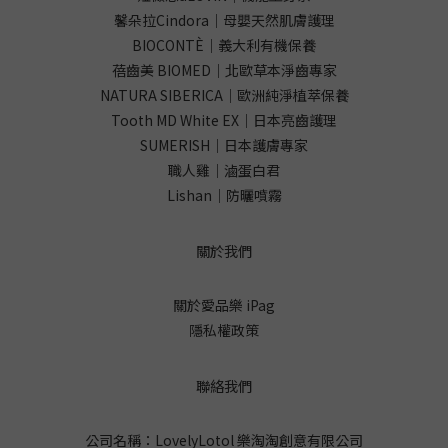
馨朵拉Cindora｜母嬰天然肌膚護理
BIOCONTÈ｜義大利有機保養
蓓齒美 BIOMED｜北歐草本淨齒專家
NATURA SIBERICA｜歐洲純淨植萃保養
Tooth MD White EX｜日本亮齒護理
SUMERISH｜日本護膚專家
職人雞｜滷蛋白君
Lishan｜防曬噴霧
關於我們
關於愛品樂 iPag
隱私權政策
聯絡我們
公司名稱：LovelyLotol 樂淘淘創意有限公司