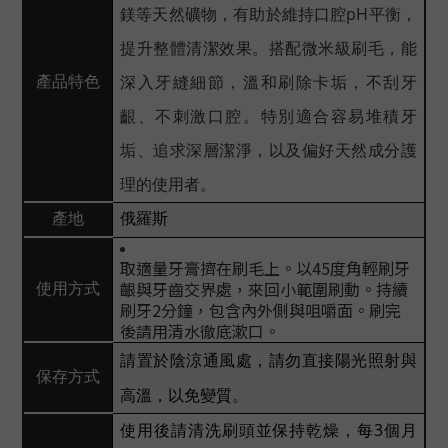
鎂等天然礦物，有助於維持口腔pH平衡，
提升整體清潔效果。搭配微米級刷毛，能
深入牙縫細節，溫和刷除卡垢，不刮牙
產品特色
齦、不刺激口腔。特別適合容易堆積牙
垢、追求深層潔淨，以及偏好天然成分護
理的使用者。
產地
俄羅斯
取適量牙膏擠在刷毛上。以45度角輕刷牙
齦與牙齒交界處，來回小範圍刷動。持續
使用方式
刷牙2分鐘，包含內外側與咀嚼面。刷完
後請用清水徹底漱口。
請置於陰涼通風處，請勿直接陽光照射與
保存方式
高溫，以免變質。
使用後請清洗刷頭並保持乾燥，每3個月