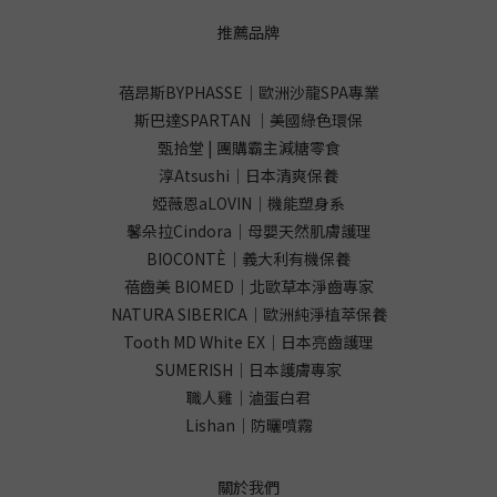
推薦品牌
蓓昂斯BYPHASSE｜歐洲沙龍SPA專業
斯巴達SPARTAN ｜美國綠色環保
甄拾堂 | 團購霸主減糖零食
淳Atsushi｜日本清爽保養
婭薇恩aLOVIN｜機能塑身系
馨朵拉Cindora｜母嬰天然肌膚護理
BIOCONTÈ｜義大利有機保養
蓓齒美 BIOMED｜北歐草本淨齒專家
NATURA SIBERICA｜歐洲純淨植萃保養
Tooth MD White EX｜日本亮齒護理
SUMERISH｜日本護膚專家
職人雞｜滷蛋白君
Lishan｜防曬噴霧
關於我們