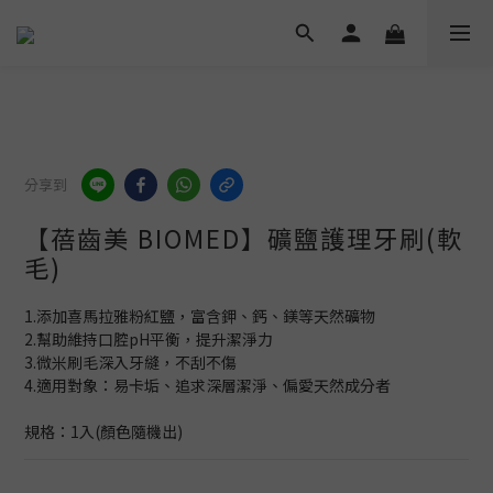
分享到
【蓓齒美 BIOMED】礦鹽護理牙刷(軟
毛)
1.添加喜馬拉雅粉紅鹽，富含鉀、鈣、鎂等天然礦物
2.幫助維持口腔pH平衡，提升潔淨力
3.微米刷毛深入牙縫，不刮不傷
4.適用對象：易卡垢、追求深層潔淨、偏愛天然成分者
規格：1入(顏色隨機出)